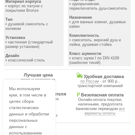
Материал корпуса
• однорычажная,
• корпус из латуни с
переключатель душ-смеситель
покрытием Bronze
Назначение
Тип
• для ванных комнат, душевых
• душевой смеситель с
кабин
изливом
Комплектность
Установка
• смеситель, верхний душ и
• настенная (стандартный
лейка, душевая стойка
размер установки)
Класс шумности
Дизайн
• класс шума I по DIN 4109
• классический стиль
(наиболее тихий)
Лучшая цена
Удобная доставка
прямые поставки от
по России
- от 900 р.,
производителя
транспортной компанией
Мы используем
Гарантия производителя
куки, в том числе в
Безопасная оплата
на все товары магазина
Онлайн-оплата покупки,
целях сбора
наличными, предоплата
статистических
банковским переводом
все
В течение часа
варианты оплаты
данных и обработки
подтвердим ваш заказ
персональных
данных с
использованием