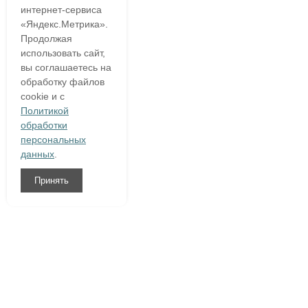
интернет-сервиса
«Яндекс.Метрика».
Продолжая
использовать сайт,
вы соглашаетесь на
обработку файлов
cookie и с
Политикой
обработки
персональных
данных
.
Принять
8 (800)
333 54 76
О компании
Гарантия
Доставка и оплата
Полезное
Написать нам
Контакты