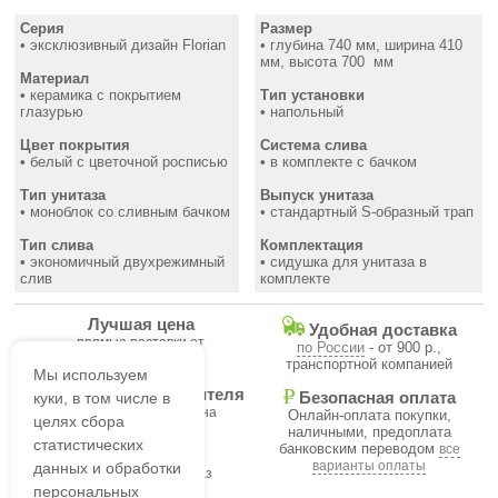
Серия
Размер
• эксклюзивный дизайн Florian
• глубина 740 мм, ширина 410
мм, высота 700 мм
Материал
• керамика с покрытием
Тип установки
глазурью
• напольный
Цвет покрытия
Система слива
• белый с цветочной росписью
• в комплекте с бачком
Тип унитаза
Выпуск унитаза
• моноблок со сливным бачком
• стандартный S-образный трап
Тип слива
Комплектация
• экономичный двухрежимный
• сидушка для унитаза в
слив
комплекте
Лучшая цена
Удобная доставка
прямые поставки от
по России
- от 900 р.,
производителя
транспортной компанией
Мы используем
Гарантия производителя
Безопасная оплата
куки, в том числе в
на все товары магазина
Онлайн-оплата покупки,
целях сбора
наличными, предоплата
статистических
банковским переводом
все
В течение часа
варианты оплаты
данных и обработки
подтвердим ваш заказ
персональных