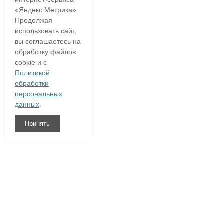
«Яндекс.Метрика».
Продолжая
использовать сайт,
вы соглашаетесь на
обработку файлов
cookie и с
Политикой
обработки
персональных
данных
.
Принять
8 (800)
333 54 76
О компании
Гарантия
Доставка и оплата
Полезное
Написать нам
Контакты
Договор оферты
|
Конфиденциальность персональной информации
|