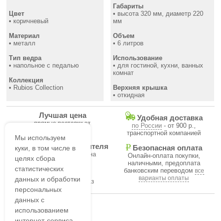
Габариты
Цвет
• высота 320 мм, диаметр 220
• коричневый
мм
Материал
Объем
• металл
• 6 литров
Тип ведра
Использование
• напольное с педалью
• для гостиной, кухни, ванных
комнат
Коллекция
• Rubios Collection
Верхняя крышка
• откидная
Лучшая цена
Удобная доставка
прямые поставки от
по России
- от 900 р.,
производителя
транспортной компанией
Мы используем
Гарантия производителя
куки, в том числе в
Безопасная оплата
на все товары магазина
Онлайн-оплата покупки,
целях сбора
наличными, предоплата
статистических
банковским переводом
все
В течение часа
варианты оплаты
данных и обработки
подтвердим ваш заказ
персональных
данных с
использованием
интернет-сервиса