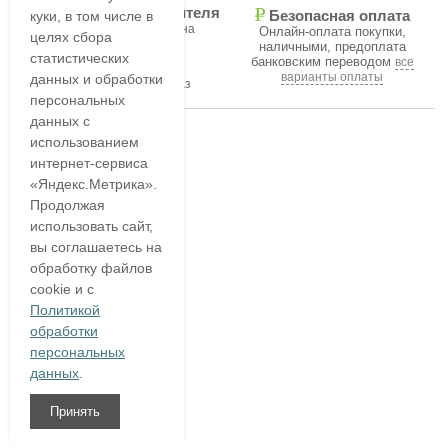
Гарантия производителя
куки, в том числе в
Безопасная оплата
на все товары магазина
Онлайн-оплата покупки,
целях сбора
наличными, предоплата
статистических
банковским переводом
все
В течение часа
варианты оплаты
данных и обработки
подтвердим ваш заказ
персональных
данных с
использованием
интернет-сервиса
«Яндекс.Метрика».
Продолжая
использовать сайт,
вы соглашаетесь на
обработку файлов
cookie и с
Политикой
обработки
персональных
данных
.
Принять