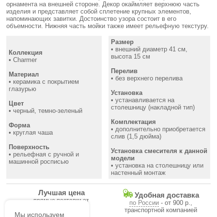
орнамента на внешней стороне. Декор окаймляет верхнюю часть
изделия и представляет собой сплетение крупных элементов,
напоминающих завитки. Достоинство узора состоит в его
объемности. Нижняя часть мойки также имеет рельефную текстуру.
Размер
• внешний диаметр 41 см,
Коллекция
высота 15 см
• Charmer
Перелив
Материал
• без верхнего перелива
• керамика с покрытием
глазурью
Установка
• устанавливается на
Цвет
столешницу (накладной тип)
• черный, темно-зеленый
Комплектация
Форма
• дополнительно приобретается
• круглая чаша
слив (1,5 дюйма)
Поверхность
Установка смесителя к данной
• рельефная с ручной и
модели
машинной росписью
• установка на столешницу или
настенный монтаж
Лучшая цена
Удобная доставка
прямые поставки от
по России
- от 900 р.,
производителя
транспортной компанией
Мы используем