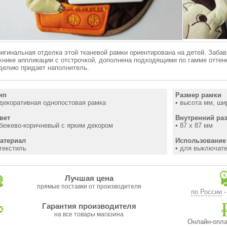
игинальная отделка этой тканевой рамки ориентирована на детей. Заба
хнике аппликации с отстрочкой, дополнена подходящими по гамме отте
делию придает наполнитель.
ип
Размер рамки
 декоративная однопостовая рамка
• высота мм, ши
вет
Внутренний ра
 бежево-коричневый с ярким декором
• 87 х 87 мм
атериал
Использование
 текстиль
• для выключате
Лучшая цена
прямые поставки от производителя
по России
-
Гарантия производителя
на все товары магазина
Онлайн-опла