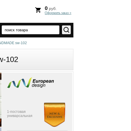
0
руб.
Оформить заказ »
ANDMADE sw-102
w-102
1-постовая
униварсальная