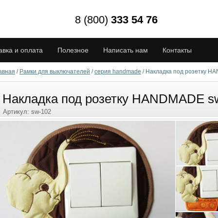
8 (800)
333 54 76
авка и оплата
Полезное
Написать нам
Контакты
авная
/
Рамки для выключателей
/
серия handmade
/
Накладка под розетку H
Накладка под розетку HANDMADE s
Артикул:
sw-102