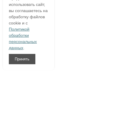
использовать сайт,
вы соглашаетесь на
обработку файлов
cookie и с
Политикой
обработки
персональных
данных
.
Принять
8 (800)
333 54 76
О компании
Гарантия
Доставка и оплата
Полезное
Написать нам
Контакты
Договор оферты
|
Конфиденциальность персональной информации
|
Политика в отношении обработки персональных данных