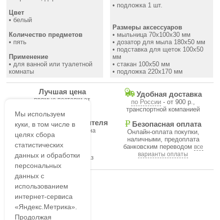
• подложка 1 шт.
Цвет
• белый
Размеры аксессуаров
Количество предметов
• мыльница 70х100х30 мм
• пять
• дозатор для мыла 180х50 мм
• подставка для щеток 100х50
Применение
мм
• для ванной или туалетной
• стакан 100х50 мм
комнаты
• подложка 220х170 мм
Лучшая цена
Удобная доставка
прямые поставки от
по России
- от 900 р.,
производителя
транспортной компанией
Мы используем
Гарантия производителя
куки, в том числе в
Безопасная оплата
на все товары магазина
Онлайн-оплата покупки,
целях сбора
наличными, предоплата
статистических
банковским переводом
все
В течение часа
варианты оплаты
данных и обработки
подтвердим ваш заказ
персональных
данных с
использованием
интернет-сервиса
«Яндекс.Метрика».
Продолжая