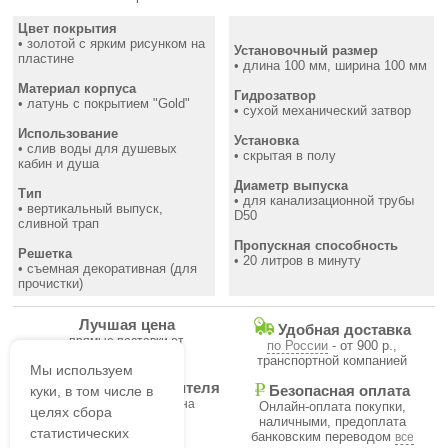
Цвет покрытия
• золотой с ярким рисунком на
Установочный размер
пластине
• длина 100 мм, ширина 100 мм
Материал корпуса
Гидрозатвор
• латунь с покрытием "Gold"
• сухой механический затвор
Использование
Установка
• слив воды для душевых
• скрытая в полу
кабин и душа
Диаметр выпуска
Тип
• для канализационной трубы
• вертикальный выпуск,
D50
сливной трап
Пропускная способность
Решетка
• 20 литров в минуту
• съемная декоративная (для
прочистки)
Лучшая цена
Удобная доставка
прямые поставки от
по России
- от 900 р.,
производителя
транспортной компанией
Мы используем
Гарантия производителя
куки, в том числе в
Безопасная оплата
на все товары магазина
Онлайн-оплата покупки,
целях сбора
наличными, предоплата
статистических
банковским переводом
все
В течение часа