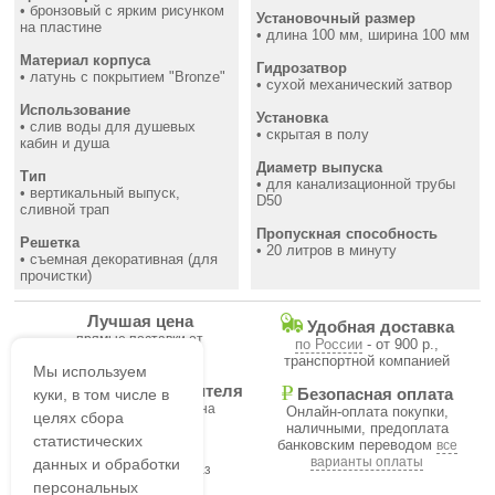
• бронзовый с ярким рисунком
Установочный размер
на пластине
• длина 100 мм, ширина 100 мм
Материал корпуса
Гидрозатвор
• латунь с покрытием "Bronze"
• сухой механический затвор
Использование
Установка
• слив воды для душевых
• скрытая в полу
кабин и душа
Диаметр выпуска
Тип
• для канализационной трубы
• вертикальный выпуск,
D50
сливной трап
Пропускная способность
Решетка
• 20 литров в минуту
• съемная декоративная (для
прочистки)
Лучшая цена
Удобная доставка
прямые поставки от
по России
- от 900 р.,
производителя
транспортной компанией
Мы используем
Гарантия производителя
куки, в том числе в
Безопасная оплата
на все товары магазина
Онлайн-оплата покупки,
целях сбора
наличными, предоплата
статистических
банковским переводом
все
В течение часа
варианты оплаты
данных и обработки
подтвердим ваш заказ
персональных