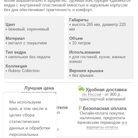
более выразительно и эффектно. Удобная конструкция «двойного»
ведра с внутренней пластиковой емкостью и наружным корпусом
без дна обеспечивает практичность и комфорт.
Габариты
Цвет
• высота 265 мм, диаметр 220
• бежевый, коричневый
мм
Материал
Объем
• металл с покрытием
• 10 литров
Тип ведра
Использование
• напольное без педали
• для гостиной, кухни, ванных
комнат
Коллекция
• Rubios Collection
Верхняя крышка
• без крышки
Лучшая цена
Удобная доставка
прямые поставки от
по России
- от 900 р.,
производителя
транспортной компанией
Мы используем
Гарантия производителя
куки, в том числе в
Безопасная оплата
на все товары магазина
Онлайн-оплата покупки,
целях сбора
наличными, предоплата
статистических
банковским переводом
все
В течение часа
варианты оплаты
данных и обработки
подтвердим ваш заказ
персональных