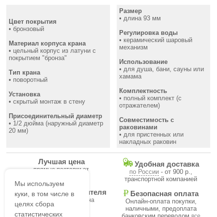
Размер
• длина 93 мм
Цвет покрытия
• бронзовый
Регулировка воды
• керамический шаровый
Материал корпуса крана
механизм
• цельный корпус из латуни с
покрытием "бронза"
Использование
• для душа, бани, сауны или
Тип крана
хамама
• поворотный
Комплектность
Установка
• полный комплект (с
• скрытый монтаж в стену
отражателем)
Присоединительный диаметр
Совместимость с
• 1/2 дюйма (наружный диаметр
раковинами
20 мм)
• для пристенных или
накладных раковин
Лучшая цена
Удобная доставка
прямые поставки от
по России
- от 900 р.,
производителя
транспортной компанией
Мы используем
Гарантия производителя
куки, в том числе в
Безопасная оплата
на все товары магазина
Онлайн-оплата покупки,
целях сбора
наличными, предоплата
статистических
банковским переводом
все