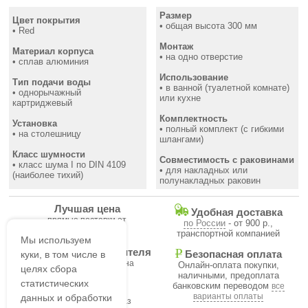
Размер
Цвет покрытия
• общая высота 300 мм
• Red
Монтаж
Материал корпуса
• на одно отверстие
• сплав алюминия
Использование
Тип подачи воды
• в ванной (туалетной комнате)
• однорычажный
или кухне
картриджевый
Комплектность
Установка
• полный комплект (с гибкими
• на столешницу
шлангами)
Класс шумности
Совместимость с раковинами
• класс шума I по DIN 4109
• для накладных или
(наиболее тихий)
полунакладных раковин
Лучшая цена
Удобная доставка
прямые поставки от
по России
- от 900 р.,
производителя
транспортной компанией
Мы используем
Гарантия производителя
куки, в том числе в
Безопасная оплата
на все товары магазина
Онлайн-оплата покупки,
целях сбора
наличными, предоплата
статистических
банковским переводом
все
В течение часа
варианты оплаты
данных и обработки
подтвердим ваш заказ