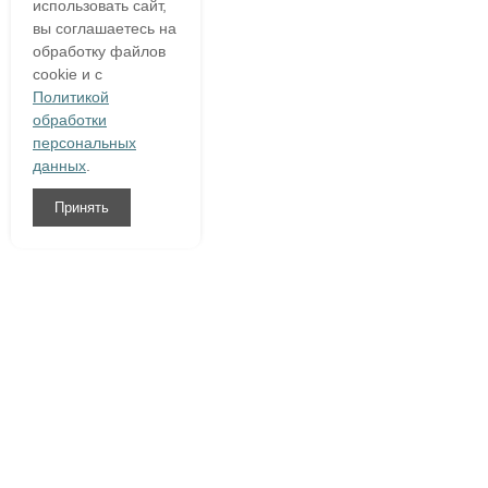
использовать сайт,
вы соглашаетесь на
обработку файлов
cookie и с
Политикой
обработки
персональных
данных
.
Принять
8 (800)
333 54 76
О компании
Гарантия
Доставка и оплата
Полезное
Написать нам
Контакты
Договор оферты
|
Конфиденциальность персональной информации
|
Политика в отношении обработки персональных данных
Сайт Ceramia.ru носит только информационный характер, и не