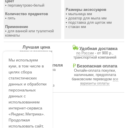
Цвет
• перламутрово-белый
Размеры аксессуаров
Количество предметов
• мыльница мм
• пять
• дозатор для мыла мм
• подставка для щеток мм
Применение
• стакан мм
• для ванной или туалетной
комнаты
Лучшая цена
Удобная доставка
прямые поставки от
по России
- от 900 р.,
производителя
транспортной компанией
Мы используем
Гарантия производителя
куки, в том числе в
Безопасная оплата
на все товары магазина
Онлайн-оплата покупки,
целях сбора
наличными, предоплата
статистических
банковским переводом
все
В течение часа
варианты оплаты
данных и обработки
подтвердим ваш заказ
персональных
данных с
использованием
интернет-сервиса
«Яндекс.Метрика».
Продолжая
использовать сайт,