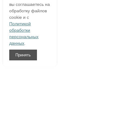
вы соглашаетесь на
обработку файлов
cookie и с
Политикой
обработки
персональных
данных
.
Принять
8 (800)
333 54 76
О компании
Гарантия
Доставка и оплата
Полезное
Написать нам
Контакты
Договор оферты
|
Конфиденциальность персональной информации
|
Политика в отношении обработки персональных данных
Сайт Ceramia.ru носит только информационный характер, и не