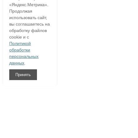
«Яндекс.Метрика».
Продолжая
использовать сайт,
вы соглашаетесь на
обработку файлов
cookie и с
Политикой
обработки
персональных
данных
.
Принять
8 (800)
333 54 76
О компании
Гарантия
Доставка и оплата
Полезное
Написать нам
Контакты
Договор оферты
|
Конфиденциальность персональной информации
|