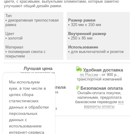
цвете, с красивыми, выпуклыми элементами, которые заметно
улучшают общий дизайн рамки.
Тип
• декоративная трехпостовая
Размер рамки
рамка
• 320 мм x 150 мм
Цвет
Внутренний размер
• золотой
• 250 х 85 мм
Материал
Использование
• полимерная смола с
• для выключателей и розеток
покрытием
Лучшая цена
Удобная доставка
прямые поставки от
по России
- от 900 р.,
производителя
транспортной компанией
Мы используем
Гарантия производителя
Безопасная оплата
куки, в том числе в
на все товары магазина
Онлайн-оплата покупки,
целях сбора
наличными, предоплата
статистических
банковским переводом
все
В течение часа
варианты оплаты
данных и обработки
подтвердим ваш заказ
персональных
данных с
использованием
интернет-сервиса