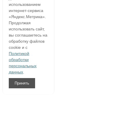
использованием
интернет-сервиса
«Яндекс.Метрика».
Продолжая
использовать сайт,
вы соглашаетесь на
обработку файлов
cookie и с
Политикой
обработки
персональных
данных
.
Принять
8 (800)
333 54 76
О компании
Гарантия
Доставка и оплата
Полезное
Написать нам
Контакты