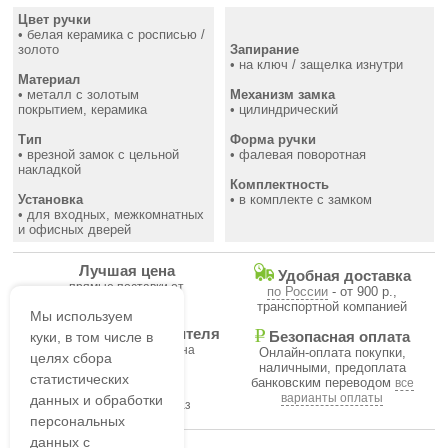
Цвет ручки
• белая керамика с росписью /
золото
Запирание
• на ключ / защелка изнутри
Материал
• металл с золотым
Механизм замка
покрытием, керамика
• цилиндрический
Тип
Форма ручки
• врезной замок с цельной
• фалевая поворотная
накладкой
Комплектность
Установка
• в комплекте с замком
• для входных, межкомнатных
и офисных дверей
Лучшая цена
Удобная доставка
прямые поставки от
по России
- от 900 р.,
производителя
транспортной компанией
Мы используем
Гарантия производителя
куки, в том числе в
Безопасная оплата
на все товары магазина
Онлайн-оплата покупки,
целях сбора
наличными, предоплата
статистических
банковским переводом
все
В течение часа
варианты оплаты
данных и обработки
подтвердим ваш заказ
персональных
данных с