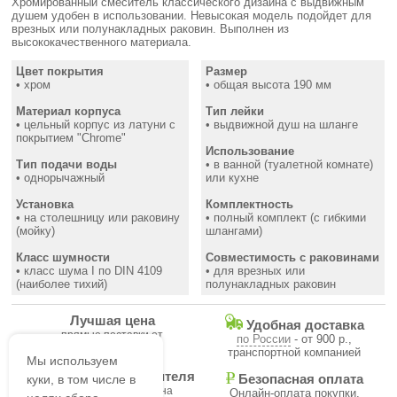
Хромированный смеситель классического дизайна с выдвижным
душем удобен в использовании. Невысокая модель подойдет для
врезных или полунакладных раковин. Выполнен из
высококачественного материала.
Цвет покрытия
Размер
• хром
• общая высота 190 мм
Материал корпуса
Тип лейки
• цельный корпус из латуни с
• выдвижной душ на шланге
покрытием "Chrome"
Использование
Тип подачи воды
• в ванной (туалетной комнате)
• однорычажный
или кухне
Установка
Комплектность
• на столешницу или раковину
• полный комплект (с гибкими
(мойку)
шлангами)
Класс шумности
Совместимость с раковинами
• класс шума I по DIN 4109
• для врезных или
(наиболее тихий)
полунакладных раковин
Лучшая цена
Удобная доставка
прямые поставки от
по России
- от 900 р.,
производителя
транспортной компанией
Мы используем
Гарантия производителя
куки, в том числе в
Безопасная оплата
на все товары магазина
Онлайн-оплата покупки,