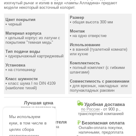
изогнутый рычаг и излив в виде «лампы Алладина» придают
модели некоторый восточный колорит.
Размер
Цвет покрытия
• общая высота 300 мм
• черный
Монтаж
Материал корпуса
• на одно отверстие
• цельный корпус из латуни с
покрытием "темная медь"
Использование
• в ванной (туалетной комнате)
Тип подачи воды
или кухне
• однорычажный картриджевый
Комплектность
Установка
• полный комплект (с гибкими
• на столешницу
шлангами)
Класс шумности
Совместимость с раковинами
• класс шума I по DIN 4109
• для врезных, накладных или
(наиболее тихий)
полунакладных раковин
Лучшая цена
Удобная доставка
прямые поставки от
по России
- от 900 р.,
производителя
транспортной компанией
Мы используем
Гарантия производителя
куки, в том числе в
Безопасная оплата
на все товары магазина
Онлайн-оплата покупки,
целях сбора
наличными, предоплата
статистических