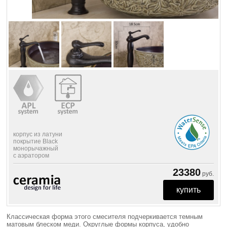
корпус из латуни
покрытие Black
монорычажный
с аэратором
23380
руб.
Классическая форма этого смесителя подчеркивается темным
матовым блеском меди. Округлые формы корпуса, удобно