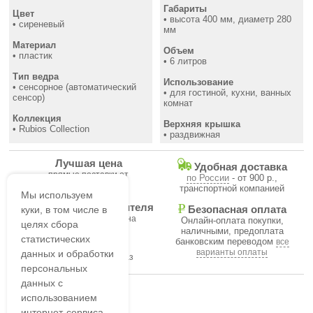
Габариты
Цвет
• высота 400 мм, диаметр 280
• сиреневый
мм
Материал
Объем
• пластик
• 6 литров
Тип ведра
Использование
• сенсорное (автоматический
• для гостиной, кухни, ванных
сенсор)
комнат
Коллекция
Верхняя крышка
• Rubios Collection
• раздвижная
Лучшая цена
Удобная доставка
прямые поставки от
по России
- от 900 р.,
производителя
транспортной компанией
Мы используем
Гарантия производителя
куки, в том числе в
Безопасная оплата
на все товары магазина
Онлайн-оплата покупки,
целях сбора
наличными, предоплата
статистических
банковским переводом
все
В течение часа
варианты оплаты
данных и обработки
подтвердим ваш заказ
персональных
данных с
использованием
интернет-сервиса