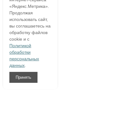
«Яндекс.Метрика».
Продолжая
использовать сайт,
вы соглашаетесь на
обработку файлов
cookie и с
Политикой
обработки
персональных
данных
.
Принять
8 (800)
333 54 76
О компании
Гарантия
Доставка и оплата
Полезное
Написать нам
Контакты
Договор оферты
|
Конфиденциальность персональной информации
|