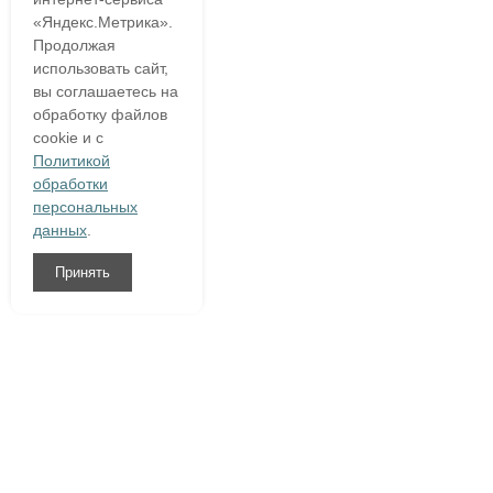
«Яндекс.Метрика».
Продолжая
использовать сайт,
вы соглашаетесь на
обработку файлов
cookie и с
Политикой
обработки
персональных
данных
.
Принять
8 (800)
333 54 76
О компании
Гарантия
Доставка и оплата
Полезное
Написать нам
Контакты
Договор оферты
|
Конфиденциальность персональной информации
|