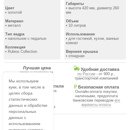
Габариты
Цвет
• высота 420 мм, диаметр 260
• золотой
мм
Материал
Объем
• металл
• 10 литров
Тип ведра
Использование
• напольное с педалью
• для гостиной, кухни, ванных
комнат
Коллекция
• Rubios Collection
Верхняя крышка
• откидная
Лучшая цена
Удобная доставка
прямые поставки от
по России
- от 900 р.,
производителя
транспортной компанией
Мы используем
Гарантия производителя
куки, в том числе в
Безопасная оплата
на все товары магазина
Онлайн-оплата покупки,
целях сбора
наличными, предоплата
статистических
банковским переводом
все
В течение часа
варианты оплаты
данных и обработки
подтвердим ваш заказ
персональных
данных с
использованием
интернет-сервиса