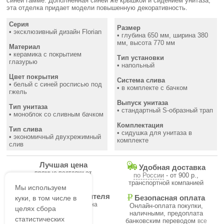
синей гамме. Дополненная синей же крышкой и сидением унитаза,
эта отделка придает модели повышенную декоративность.
Серия
Размер
• эксклюзивный дизайн Florian
• глубина 650 мм, ширина 380
мм, высота 770 мм
Материал
• керамика с покрытием
Тип установки
глазурью
• напольный
Цвет покрытия
Система слива
• белый с синей росписью под
• в комплекте с бачком
гжель
Выпуск унитаза
Тип унитаза
• стандартный S-образный трап
• моноблок со сливным бачком
Комплектация
Тип слива
• сидушка для унитаза в
• экономичный двухрежимный
комплекте
слив
Лучшая цена
Удобная доставка
прямые поставки от
по России
- от 900 р.,
производителя
транспортной компанией
Мы используем
Гарантия производителя
куки, в том числе в
Безопасная оплата
на все товары магазина
Онлайн-оплата покупки,
целях сбора
наличными, предоплата
статистических
банковским переводом
все
В течение часа