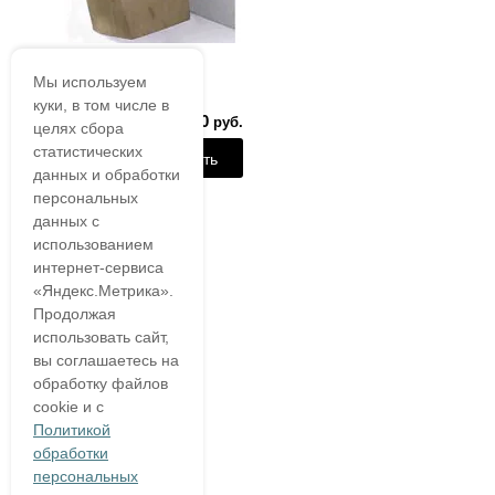
Мы используем
Эксклюзивный унитаз UM-2
(светлое дерево)
куки, в том числе в
106 500
руб.
целях сбора
статистических
Купить
данных и обработки
персональных
данных с
использованием
интернет-сервиса
«Яндекс.Метрика».
Продолжая
использовать сайт,
вы соглашаетесь на
обработку файлов
cookie и с
Политикой
обработки
персональных